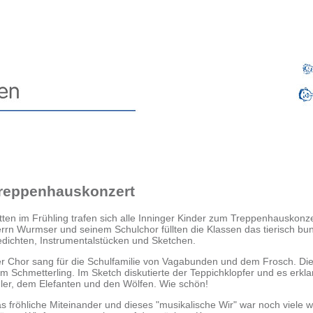
reppenhauskonzert
tten im Frühling trafen sich alle Inninger Kinder zum Treppenhaus
konze
rrn Wurmser und seinem
Schulchor füllten die Klassen das tierisch 
dichten, Instrumentalstücken und Sketchen.
r Chor sang für die Schulfamilie von Vagabunden und dem
Frosch.
Di
m Schmetterling. Im
Sketch
diskutierte der Teppichklopfer und es erk
ler, dem Elefanten und den Wölfen. Wie schön!
s fröhliche Miteinander und dieses "musikalische Wir" war noch
viele 