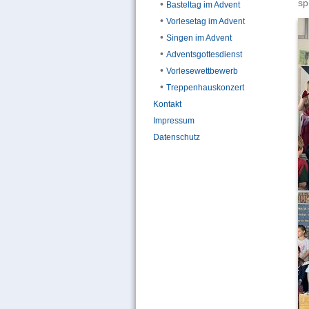
sp
•
Basteltag im Advent
•
Vorlesetag im Advent
•
Singen im Advent
•
Adventsgottesdienst
•
Vorlesewettbewerb
•
Treppenhauskonzert
Kontakt
Impressum
Datenschutz